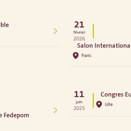
21
ble
février
2026
Salon International
Paris
11
Congres E
juin
Lille
2025
de Fedepom