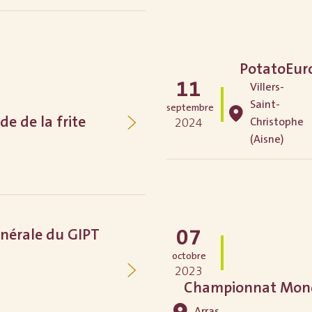
PotatoEur
11
Villers-
Saint-
septembre
 de la frite
Christophe
2024
(Aisne)
07
nérale du GIPT
octobre
2023
Championnat Mondia
Arras