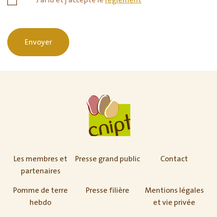
J'ai lu et j'accepte le
règlement
*
Envoyer
Les membres et
Presse grand public
Contact
partenaires
Pomme de terre
Presse filière
Mentions légales
hebdo
et vie privée