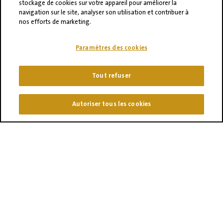
stockage de cookies sur votre appareil pour améliorer la
novembre
navigation sur le site, analyser son utilisation et contribuer à
2026
nos efforts de marketing.
Journée technique
«pommes de terre»
Paramètres des cookies
Amiens
Tout refuser
Fruit
06
Autoriser tous les cookies
Attraction
2026
octobre
2026
Espagne
26
septembre
2026
Championnat du
Monde de la Frite