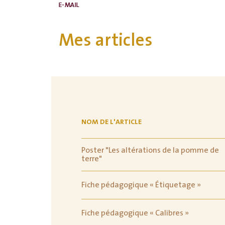
E-MAIL
E-MAIL
E-MAIL
E-MAIL
E-MAIL
Mes articles
NOM DE L'ARTICLE
Poster "Les altérations de la pomme de
terre"
Fiche pédagogique « Étiquetage »
Fiche pédagogique « Calibres »