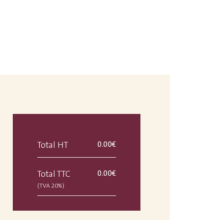
0.00
€
Total HT
0.00
€
Total TTC
(TVA 20%)