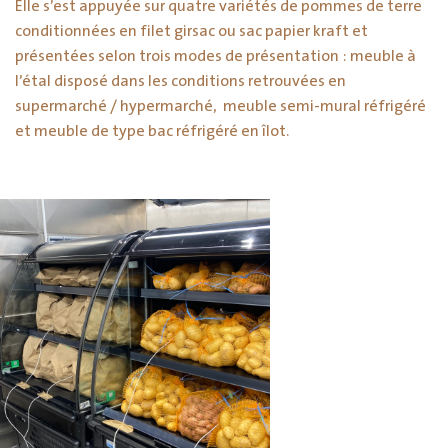
Elle s’est appuyée sur quatre variétés de pommes de terre
conditionnées en filet girsac ou sac papier kraft et
présentées selon trois modes de présentation : meuble à
l’étal disposé dans les conditions retrouvées en
supermarché / hypermarché, meuble semi-mural réfrigéré
et meuble de type bac réfrigéré en îlot.