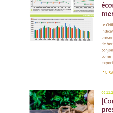
éco
men
Le CNI
indica
présen
de bor
conjon
commer
export)
EN S
06.11.
[Co
pre