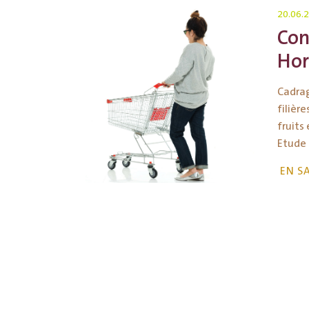
20.06.
Co
Hor
Cadrag
filièr
fruits
Etude 
EN S