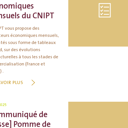
nomiques
suels du CNIPT
PT vous propose des
teurs économiques mensuels,
tés sous forme de tableaux
d, sur des évolutions
cturelles à tous les stades de
cialisation (France et
 .
AVOIR PLUS
2025
mmuniqué de
sse] Pomme de