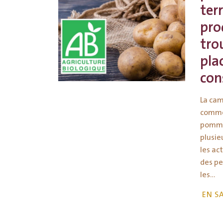
terr
pro
tro
pla
co
La ca
comme 
pomme 
plusie
les ac
des pe
les…
EN S