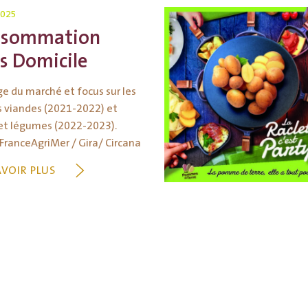
2025
nsommation
s Domicile
e du marché et focus sur les
es viandes (2021-2022) et
 et légumes (2022-2023).
FranceAgriMer / Gira/ Circana
AVOIR PLUS