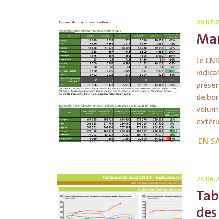
08.07.
Mar
Le CNI
indica
présen
de bor
volume
extéri
EN S
24.06.
Tab
des